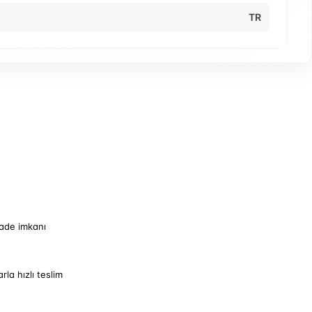
TR
iade imkanı
arla hızlı teslim