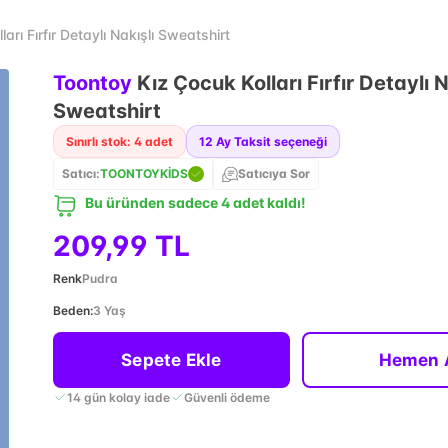
arı Fırfır Detaylı Nakışlı Sweatshirt
Toontoy
Kız Çocuk Kolları Fırfır Detaylı N
Sweatshirt
Sınırlı stok: 4 adet
12
Ay Taksit seçeneği
Satıcı:
TOONTOYKİDS
Satıcıya Sor
Bu üründen sadece 4 adet kaldı!
209,99 TL
Renk
Pudra
Beden
:
3 Yaş
Sepete Ekle
Hemen 
14 gün kolay iade
Güvenli ödeme