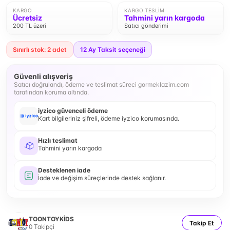
KARGO
KARGO TESLIM
Ücretsiz
Tahmini yarın kargoda
200 TL üzeri
Satıcı gönderimi
Sınırlı stok: 2 adet
12
Ay Taksit seçeneği
Güvenli alışveriş
Satıcı doğrulandı, ödeme ve teslimat süreci gormeklazim.com
tarafından koruma altında.
iyzico güvenceli ödeme
Kart bilgileriniz şifreli, ödeme iyzico korumasında.
Hızlı teslimat
Tahmini yarın kargoda
Desteklenen iade
İade ve değişim süreçlerinde destek sağlanır.
TOONTOYKİDS
Takip Et
0
Takipçi