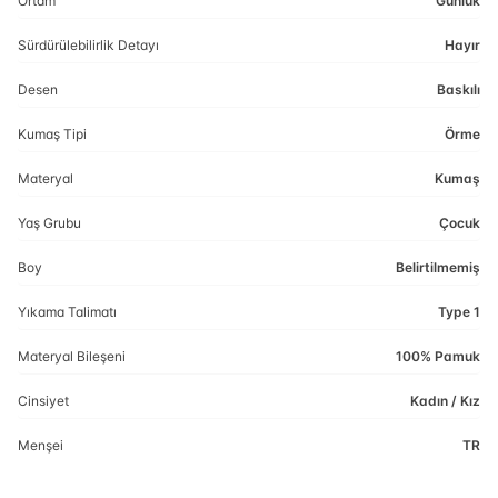
Ortam
Günlük
Sürdürülebilirlik Detayı
Hayır
Desen
Baskılı
Kumaş Tipi
Örme
Materyal
Kumaş
Yaş Grubu
Çocuk
Boy
Belirtilmemiş
Yıkama Talimatı
Type 1
Materyal Bileşeni
100% Pamuk
Cinsiyet
Kadın / Kız
Menşei
TR