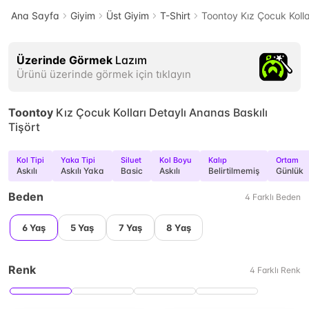
Ana Sayfa
Giyim
Üst Giyim
T-Shirt
Toontoy Kız Çocuk Kollar
Üzerinde Görmek
Lazım
Ürünü üzerinde görmek için tıklayın
Toontoy
Kız Çocuk Kolları Detaylı Ananas Baskılı
Tişört
Kol Tipi
Yaka Tipi
Siluet
Kol Boyu
Kalıp
Ortam
Askılı
Askılı Yaka
Basic
Askılı
Belirtilmemiş
Günlük
Beden
4
Farklı
Beden
6 Yaş
5 Yaş
7 Yaş
8 Yaş
Renk
4
Farklı
Renk