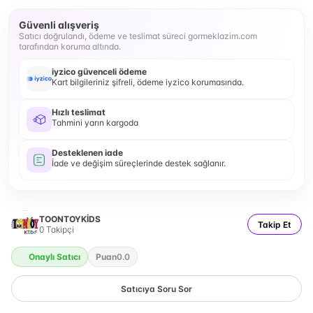
Güvenli alışveriş
Satıcı doğrulandı, ödeme ve teslimat süreci gormeklazim.com
tarafından koruma altında.
iyzico güvenceli ödeme
Kart bilgileriniz şifreli, ödeme iyzico korumasında.
Hızlı teslimat
Tahmini yarın kargoda
Desteklenen iade
İade ve değişim süreçlerinde destek sağlanır.
TOONTOYKİDS
Takip Et
0
Takipçi
Onaylı Satıcı
Puan
0.0
Satıcıya Soru Sor