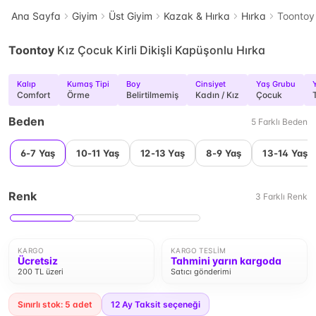
Ana Sayfa
Giyim
Üst Giyim
Kazak & Hırka
Hırka
Toontoy 
Toontoy
Kız Çocuk Kirli Dikişli Kapüşonlu Hırka
Kalıp
Kumaş Tipi
Boy
Cinsiyet
Yaş Grubu
Comfort
Örme
Belirtilmemiş
Kadın / Kız
Çocuk
Beden
5
Farklı
Beden
6-7 Yaş
10-11 Yaş
12-13 Yaş
8-9 Yaş
13-14 Yaş
Renk
3
Farklı
Renk
KARGO
KARGO TESLIM
Ücretsiz
Tahmini yarın kargoda
200 TL üzeri
Satıcı gönderimi
Sınırlı stok: 5 adet
12
Ay Taksit seçeneği