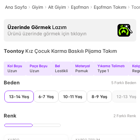
Ana Sayfa
Giyim
Alt Giyim
Eşofman
Eşofman Takımı
Too
Üzerinde Görmek
Lazım
Ürünü üzerinde görmek için tıklayın
Toontoy
Kız Çocuk Karma Baskılı Pijama Takım
Kol Boyu
Paça Boyu
Bel
Materyal
Yıkama Talimatı
Kalı
Uzun
Uzun
Lastikli
Pamuk
Type 1
Reg
Beden
5
Farklı
Beden
13-14 Yaş
6-7 Yaş
10-11 Yaş
8-9 Yaş
12-13 Yaş
Renk
2
Farklı
Renk
KARGO
KARGO TESLIM