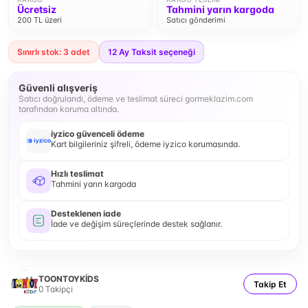
Ücretsiz
Tahmini yarın kargoda
200 TL üzeri
Satıcı gönderimi
Sınırlı stok: 3 adet
12
Ay Taksit seçeneği
Güvenli alışveriş
Satıcı doğrulandı, ödeme ve teslimat süreci gormeklazim.com
tarafından koruma altında.
iyzico güvenceli ödeme
Kart bilgileriniz şifreli, ödeme iyzico korumasında.
Hızlı teslimat
Tahmini yarın kargoda
Desteklenen iade
İade ve değişim süreçlerinde destek sağlanır.
TOONTOYKİDS
Takip Et
0
Takipçi