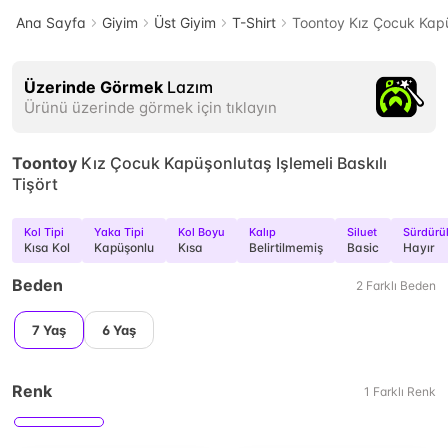
Ana Sayfa
Giyim
Üst Giyim
T-Shirt
Toontoy Kız Çocuk Kapüş
Üzerinde Görmek
Lazım
Ürünü üzerinde görmek için tıklayın
Toontoy
Kız Çocuk Kapüşonlutaş Işlemeli Baskılı
Tişört
Kol Tipi
Yaka Tipi
Kol Boyu
Kalıp
Siluet
Sürdürül
Kısa Kol
Kapüşonlu
Kısa
Belirtilmemiş
Basic
Hayır
Beden
2
Farklı
Beden
7 Yaş
6 Yaş
Renk
1
Farklı
Renk