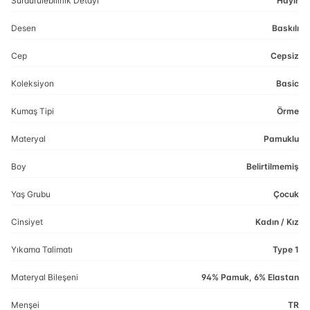
Sürdürülebilirlik Detayı
Hayır
Desen
Baskılı
Cep
Cepsiz
Koleksiyon
Basic
Kumaş Tipi
Örme
Materyal
Pamuklu
Boy
Belirtilmemiş
Yaş Grubu
Çocuk
Cinsiyet
Kadın / Kız
Yıkama Talimatı
Type 1
Materyal Bileşeni
94% Pamuk, 6% Elastan
Menşei
TR