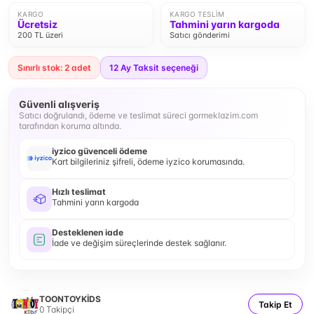
KARGO
KARGO TESLIM
Ücretsiz
Tahmini yarın kargoda
200 TL üzeri
Satıcı gönderimi
Sınırlı stok: 2 adet
12
Ay Taksit seçeneği
Güvenli alışveriş
Satıcı doğrulandı, ödeme ve teslimat süreci gormeklazim.com
tarafından koruma altında.
iyzico güvenceli ödeme
Kart bilgileriniz şifreli, ödeme iyzico korumasında.
Hızlı teslimat
Tahmini yarın kargoda
Desteklenen iade
İade ve değişim süreçlerinde destek sağlanır.
TOONTOYKİDS
Takip Et
0
Takipçi