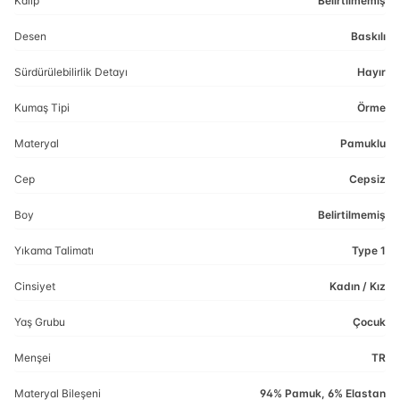
Kalıp
Belirtilmemiş
Desen
Baskılı
Sürdürülebilirlik Detayı
Hayır
Kumaş Tipi
Örme
Materyal
Pamuklu
Cep
Cepsiz
Boy
Belirtilmemiş
Yıkama Talimatı
Type 1
Cinsiyet
Kadın / Kız
Yaş Grubu
Çocuk
Menşei
TR
Materyal Bileşeni
94% Pamuk, 6% Elastan