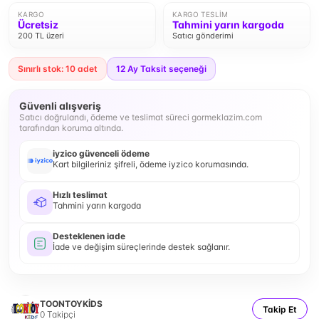
KARGO
KARGO TESLIM
Ücretsiz
Tahmini yarın kargoda
200 TL üzeri
Satıcı gönderimi
Sınırlı stok: 10 adet
12
Ay Taksit seçeneği
Güvenli alışveriş
Satıcı doğrulandı, ödeme ve teslimat süreci gormeklazim.com
tarafından koruma altında.
iyzico güvenceli ödeme
Kart bilgileriniz şifreli, ödeme iyzico korumasında.
Hızlı teslimat
Tahmini yarın kargoda
Desteklenen iade
İade ve değişim süreçlerinde destek sağlanır.
TOONTOYKİDS
Takip Et
0
Takipçi