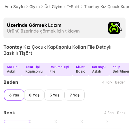
Ana Sayfa
Giyim
Üst Giyim
T-Shirt
Toontoy Kız Çocuk Kapüşo
Üzerinde Görmek
Lazım
Ürünü üzerinde görmek için tıklayın
Toontoy
Kız Çocuk Kapüşonlu Kolları File Detaylı
Baskılı Tişört
Kol Tipi
Yaka Tipi
Dokuma Tipi
Siluet
Kol Boyu
Kalıp
Askılı
Kapüşonlu
File
Basic
Askılı
Belirtilme
Beden
4
Farklı
Beden
6 Yaş
8 Yaş
5 Yaş
7 Yaş
Renk
4
Farklı
Renk