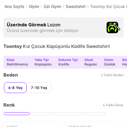
Ana Sayfa
Giyim
Üst Giyim
Sweatshirt
Toontoy Kız Çocuk 
Üzerinde Görmek
Lazım
Ürünü üzerinde görmek için tıklayın
Toontoy
Kız Çocuk Kapüşonlu Kadife Sweatshirt
Kalıp
Yaka Tipi
Dokuma Tipi
Siluet
Ortam
Sür
Belirtilmemiş
Kapüşonlu
Kadife
Regular
Günlük
Ha
Beden
2
Farklı
Beden
6-8 Yaş
7-10 Yaş
Renk
4
Farklı
Renk
KARGO
KARGO TESLIM