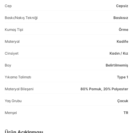
Cep
Cepsiz
Baskı/Nakış Tekniği
Baskısız
Kumaş Tipi
Örme
Materyal
Kadife
Cinsiyet
Kadın / Kız
Boy
Belirtilmemiş
Yıkama Talimatı
Type 1
Materyal Bileşeni
80% Pamuk, 20% Polyester
Yaş Grubu
Çocuk
Menşei
TR
Ürün Açıklaması