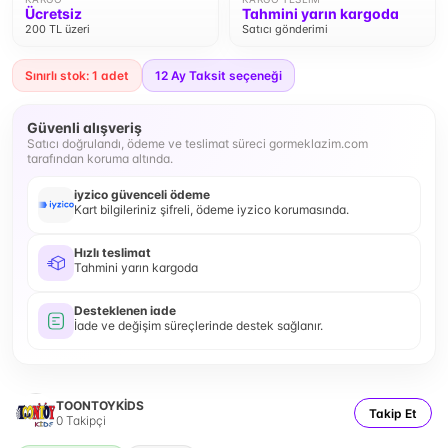
Ücretsiz
Tahmini yarın kargoda
200 TL üzeri
Satıcı gönderimi
Sınırlı stok: 1 adet
12
Ay Taksit seçeneği
Güvenli alışveriş
Satıcı doğrulandı, ödeme ve teslimat süreci gormeklazim.com
tarafından koruma altında.
iyzico güvenceli ödeme
Kart bilgileriniz şifreli, ödeme iyzico korumasında.
Hızlı teslimat
Tahmini yarın kargoda
Desteklenen iade
İade ve değişim süreçlerinde destek sağlanır.
TOONTOYKİDS
Takip Et
0
Takipçi