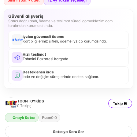
Sınırlı stok: 9 adet
12
Ay Taksit seçeneği
Güvenli alışveriş
Satıcı doğrulandı, ödeme ve teslimat süreci gormeklazim.com
tarafından koruma altında.
iyzico güvenceli ödeme
Kart bilgileriniz şifreli, ödeme iyzico korumasında.
Hızlı teslimat
Tahmini Pazartesi kargoda
Desteklenen iade
İade ve değişim süreçlerinde destek sağlanır.
TOONTOYKİDS
Takip Et
0
Takipçi
Onaylı Satıcı
Puan
0.0
Satıcıya Soru Sor