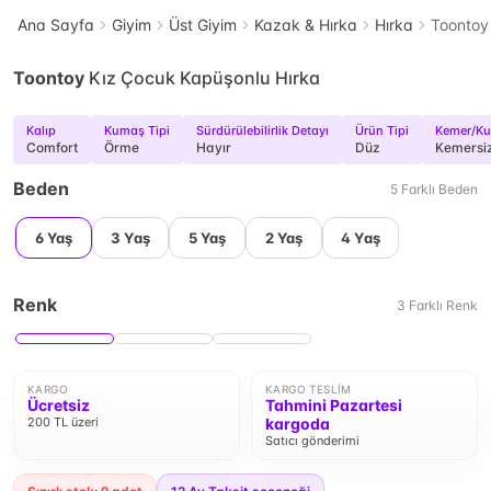
Ana Sayfa
Giyim
Üst Giyim
Kazak & Hırka
Hırka
Toontoy
Toontoy
Kız Çocuk Kapüşonlu Hırka
Kalıp
Kumaş Tipi
Sürdürülebilirlik Detayı
Ürün Tipi
Kemer/K
Comfort
Örme
Hayır
Düz
Kemersi
Beden
5
Farklı
Beden
6 Yaş
3 Yaş
5 Yaş
2 Yaş
4 Yaş
Renk
3
Farklı
Renk
KARGO
KARGO TESLIM
Ücretsiz
Tahmini Pazartesi
200 TL üzeri
kargoda
Satıcı gönderimi