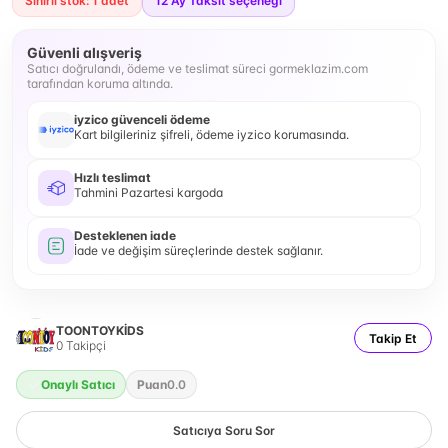
Sınırlı stok: 1 adet
12
Ay Taksit seçeneği
Güvenli alışveriş
Satıcı doğrulandı, ödeme ve teslimat süreci gormeklazim.com
tarafından koruma altında.
iyzico güvenceli ödeme
Kart bilgileriniz şifreli, ödeme iyzico korumasında.
Hızlı teslimat
Tahmini Pazartesi kargoda
Desteklenen iade
İade ve değişim süreçlerinde destek sağlanır.
TOONTOYKİDS
Takip Et
0
Takipçi
Onaylı Satıcı
Puan
0.0
Satıcıya Soru Sor