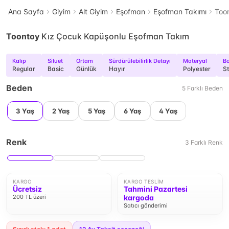
Ana Sayfa
Giyim
Alt Giyim
Eşofman
Eşofman Takımı
Too
Toontoy
Kız Çocuk Kapüşonlu Eşofman Takım
Kalıp
Siluet
Ortam
Sürdürülebilirlik Detayı
Materyal
B
Regular
Basic
Günlük
Hayır
Polyester
S
Beden
5
Farklı
Beden
3 Yaş
2 Yaş
5 Yaş
6 Yaş
4 Yaş
Renk
3
Farklı
Renk
KARGO
KARGO TESLIM
Ücretsiz
Tahmini Pazartesi
200 TL üzeri
kargoda
Satıcı gönderimi