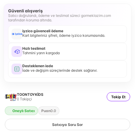
Güvenli alışveriş
Satıcı doğrulandı, ödeme ve teslimat süreci gormeklazim.com
tarafından koruma altında.
iyzico güvenceli ödeme
Kart bilgileriniz şifreli, ödeme iyzico korumasında.
Hızlı teslimat
Tahmini yarın kargoda
Desteklenen iade
İade ve değişim süreçlerinde destek sağlanır.
TOONTOYKİDS
Takip Et
0
Takipçi
Onaylı Satıcı
Puan
0.0
Satıcıya Soru Sor