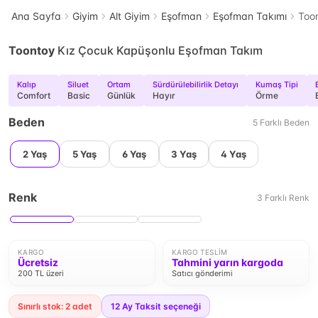
Ana Sayfa
Giyim
Alt Giyim
Eşofman
Eşofman Takımı
Too
Toontoy
Kız Çocuk Kapüşonlu Eşofman Takım
Kalıp
Siluet
Ortam
Sürdürülebilirlik Detayı
Kumaş Tipi
Comfort
Basic
Günlük
Hayır
Örme
Beden
5
Farklı
Beden
2 Yaş
5 Yaş
6 Yaş
3 Yaş
4 Yaş
Renk
3
Farklı
Renk
KARGO
KARGO TESLIM
Ücretsiz
Tahmini yarın kargoda
200 TL üzeri
Satıcı gönderimi
Sınırlı stok: 2 adet
12
Ay Taksit seçeneği