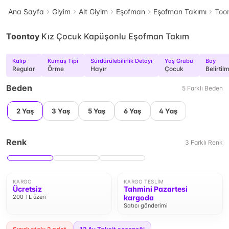
Ana Sayfa
Giyim
Alt Giyim
Eşofman
Eşofman Takımı
Too
Toontoy
Kız Çocuk Kapüşonlu Eşofman Takım
Kalıp
Kumaş Tipi
Sürdürülebilirlik Detayı
Yaş Grubu
Boy
Regular
Örme
Hayır
Çocuk
Belirtil
Beden
5
Farklı
Beden
2 Yaş
3 Yaş
5 Yaş
6 Yaş
4 Yaş
Renk
3
Farklı
Renk
KARGO
KARGO TESLIM
Ücretsiz
Tahmini Pazartesi
200 TL üzeri
kargoda
Satıcı gönderimi