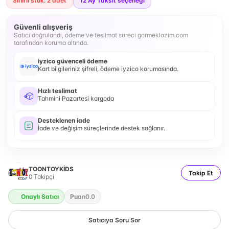
Sınırlı stok: 2 adet
12
Ay Taksit seçeneği
Güvenli alışveriş
Satıcı doğrulandı, ödeme ve teslimat süreci gormeklazim.com
tarafından koruma altında.
iyzico güvenceli ödeme
Kart bilgileriniz şifreli, ödeme iyzico korumasında.
Hızlı teslimat
Tahmini Pazartesi kargoda
Desteklenen iade
İade ve değişim süreçlerinde destek sağlanır.
TOONTOYKİDS
Takip Et
0
Takipçi
Onaylı Satıcı
Puan
0.0
Satıcıya Soru Sor