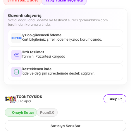
Sınırlı stok: 2 adet
12
Ay Taksit seçeneği
Güvenli alışveriş
Satıcı doğrulandı, ödeme ve teslimat süreci gormeklazim.com
tarafından koruma altında.
iyzico güvenceli ödeme
Kart bilgileriniz şifreli, ödeme iyzico korumasında.
Hızlı teslimat
Tahmini Pazartesi kargoda
Desteklenen iade
İade ve değişim süreçlerinde destek sağlanır.
TOONTOYKİDS
Takip Et
0
Takipçi
Onaylı Satıcı
Puan
0.0
Satıcıya Soru Sor