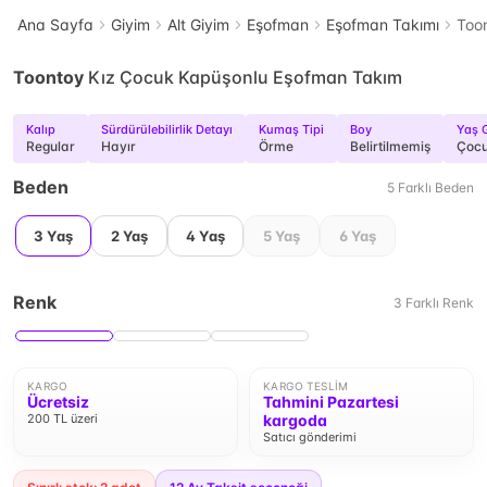
Ana Sayfa
Giyim
Alt Giyim
Eşofman
Eşofman Takımı
Too
Toontoy
Kız Çocuk Kapüşonlu Eşofman Takım
Kalıp
Sürdürülebilirlik Detayı
Kumaş Tipi
Boy
Yaş 
Regular
Hayır
Örme
Belirtilmemiş
Çoc
Beden
5
Farklı
Beden
3 Yaş
2 Yaş
4 Yaş
5 Yaş
6 Yaş
Renk
3
Farklı
Renk
KARGO
KARGO TESLIM
Ücretsiz
Tahmini Pazartesi
200 TL üzeri
kargoda
Satıcı gönderimi