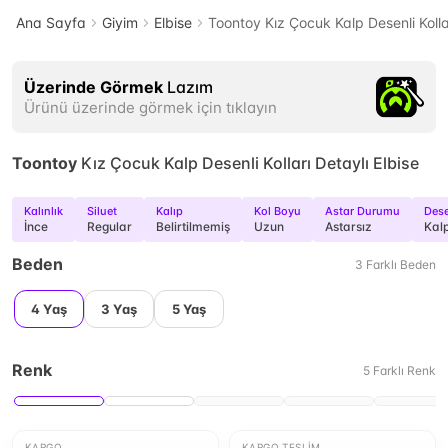
Ana Sayfa
Giyim
Elbise
Toontoy Kız Çocuk Kalp Desenli Kollar
Üzerinde Görmek
Lazım
Ürünü üzerinde görmek için tıklayın
Toontoy
Kız Çocuk Kalp Desenli Kolları Detaylı Elbise
Kalınlık
Siluet
Kalıp
Kol Boyu
Astar Durumu
Des
İnce
Regular
Belirtilmemiş
Uzun
Astarsız
Kal
Beden
3
Farklı
Beden
4 Yaş
3 Yaş
5 Yaş
Renk
5
Farklı
Renk
KARGO
KARGO TESLIM