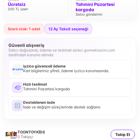
Ücretsiz
Tahmini Pazartesi
200 TL üzeri
kargoda
Satıcı gönderimi
Sınırlı stok: 1 adet
12
Ay Taksit seçeneği
Güvenli alışveriş
Satıcı doğrulandı, ödeme ve teslimat süreci gormeklazim.com
tarafından koruma altında.
iyzico güvenceli ödeme
Kart bilgileriniz şifreli, ödeme iyzico korumasında.
Hızlı teslimat
Tahmini Pazartesi kargoda
Desteklenen iade
İade ve değişim süreçlerinde destek sağlanır.
TOONTOYKİDS
Takip Et
0
Takipçi