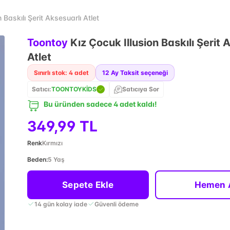
 Baskılı Şerit Aksesuarlı Atlet
Toontoy
Kız Çocuk Illusion Baskılı Şerit 
Atlet
Sınırlı stok: 4 adet
12
Ay Taksit seçeneği
Satıcı:
TOONTOYKİDS
Satıcıya Sor
Bu üründen sadece 4 adet kaldı!
349,99 TL
Renk
Kırmızı
Beden
:
5 Yaş
Sepete Ekle
Hemen 
14 gün kolay iade
Güvenli ödeme