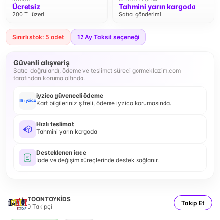
Ücretsiz
Tahmini yarın kargoda
200 TL üzeri
Satıcı gönderimi
Sınırlı stok: 5 adet
12
Ay Taksit seçeneği
Güvenli alışveriş
Satıcı doğrulandı, ödeme ve teslimat süreci gormeklazim.com
tarafından koruma altında.
iyzico güvenceli ödeme
Kart bilgileriniz şifreli, ödeme iyzico korumasında.
Hızlı teslimat
Tahmini yarın kargoda
Desteklenen iade
İade ve değişim süreçlerinde destek sağlanır.
TOONTOYKİDS
Takip Et
0
Takipçi