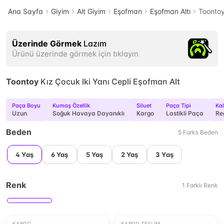
Ana Sayfa
Giyim
Alt Giyim
Eşofman
Eşofman Altı
Toontoy
Üzerinde Görmek
Lazım
Ürünü üzerinde görmek için tıklayın
Toontoy
Kız Çocuk Iki Yanı Cepli Eşofman Alt
Paça Boyu
Kumaş Özellik
Siluet
Paça Tipi
Kal
Uzun
Soğuk Havaya Dayanıklı
Kargo
Lastikli Paça
Re
Beden
5
Farklı
Beden
4 Yaş
6 Yaş
5 Yaş
2 Yaş
3 Yaş
Renk
1
Farklı
Renk
KARGO
KARGO TESLIM