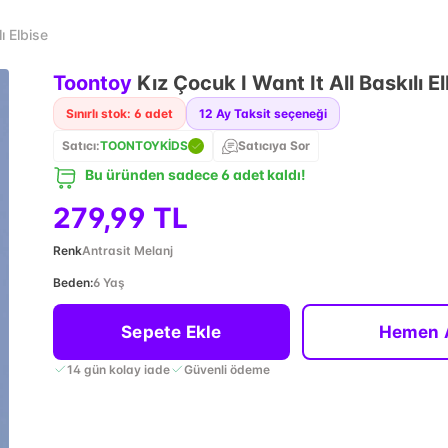
ı Elbise
Toontoy
Kız Çocuk I Want It All Baskılı E
Sınırlı stok: 6 adet
12
Ay Taksit seçeneği
Satıcı:
TOONTOYKİDS
Satıcıya Sor
Bu üründen sadece 6 adet kaldı!
279,99 TL
Renk
Antrasit Melanj
Beden
:
6 Yaş
Sepete Ekle
Hemen 
14 gün kolay iade
Güvenli ödeme