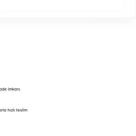
iade imkanı
arla hızlı teslim