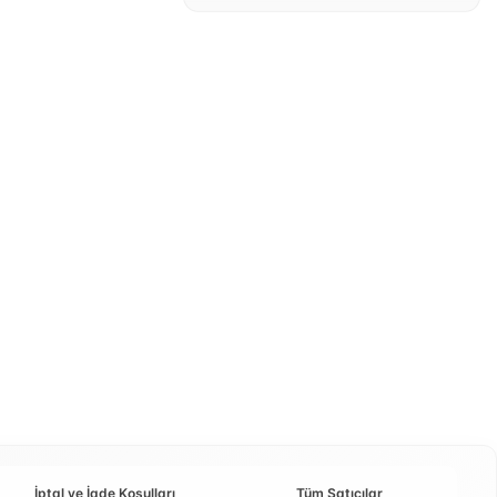
İptal ve İade Koşulları
Tüm Satıcılar