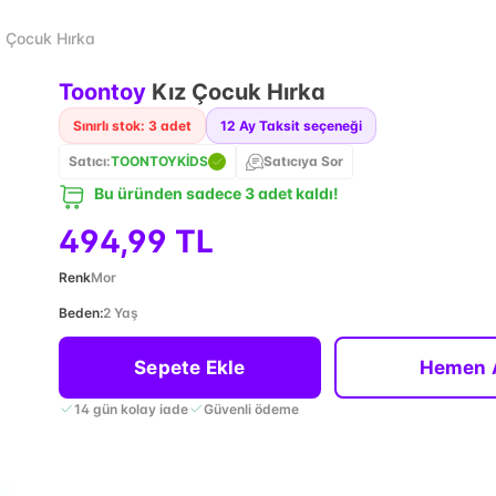
z Çocuk Hırka
Toontoy
Kız Çocuk Hırka
Sınırlı stok: 3 adet
12
Ay Taksit seçeneği
Satıcı:
TOONTOYKİDS
Satıcıya Sor
Bu üründen sadece 3 adet kaldı!
494,99 TL
Renk
Mor
Beden
:
2 Yaş
Sepete Ekle
Hemen 
14 gün kolay iade
Güvenli ödeme