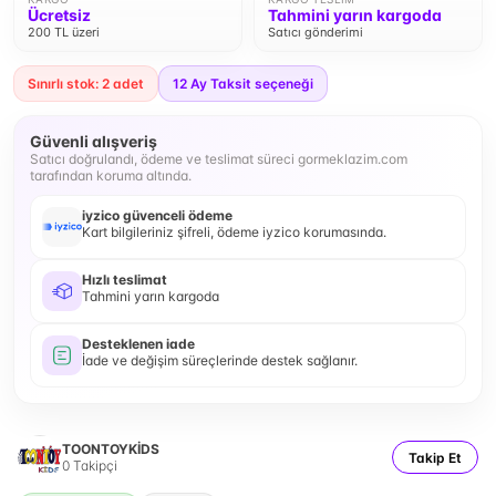
Ücretsiz
Tahmini yarın kargoda
200 TL üzeri
Satıcı gönderimi
Sınırlı stok: 2 adet
12
Ay Taksit seçeneği
Güvenli alışveriş
Satıcı doğrulandı, ödeme ve teslimat süreci gormeklazim.com
tarafından koruma altında.
iyzico güvenceli ödeme
Kart bilgileriniz şifreli, ödeme iyzico korumasında.
Hızlı teslimat
Tahmini yarın kargoda
Desteklenen iade
İade ve değişim süreçlerinde destek sağlanır.
TOONTOYKİDS
Takip Et
0
Takipçi