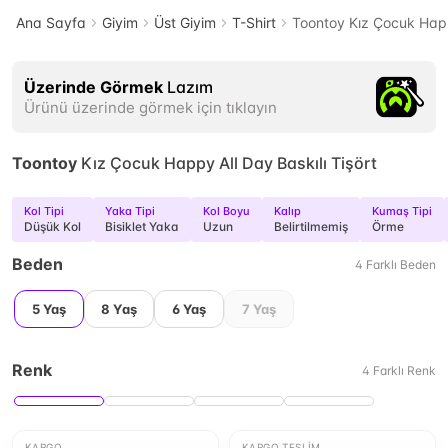
Ana Sayfa
Giyim
Üst Giyim
T-Shirt
Toontoy Kız Çocuk Happy
Üzerinde Görmek
Lazım
Ürünü üzerinde görmek için tıklayın
Toontoy
Kız Çocuk Happy All Day Baskılı Tişört
Kol Tipi
Yaka Tipi
Kol Boyu
Kalıp
Kumaş Tipi
Düşük Kol
Bisiklet Yaka
Uzun
Belirtilmemiş
Örme
Beden
4
Farklı
Beden
5 Yaş
8 Yaş
6 Yaş
7 Yaş
Renk
4
Farklı
Renk
KARGO
KARGO TESLIM