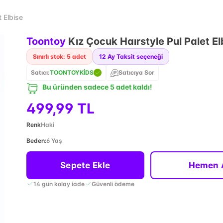
 Elbise
Toontoy
Kız Çocuk Haırstyle Pul Palet El
Sınırlı stok: 5 adet
12
Ay Taksit seçeneği
Satıcı:
TOONTOYKİDS
Satıcıya Sor
Bu üründen sadece 5 adet kaldı!
499,99 TL
Renk
Haki
Beden
:
6 Yaş
Sepete Ekle
Hemen 
14 gün kolay iade
Güvenli ödeme