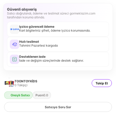
Güvenli alışveriş
Satıcı doğrulandı, ödeme ve teslimat süreci gormeklazim.com
tarafından koruma altında.
iyzico güvenceli ödeme
Kart bilgileriniz şifreli, ödeme iyzico korumasında.
Hızlı teslimat
Tahmini Pazartesi kargoda
Desteklenen iade
İade ve değişim süreçlerinde destek sağlanır.
TOONTOYKİDS
Takip Et
0
Takipçi
Onaylı Satıcı
Puan
0.0
Satıcıya Soru Sor