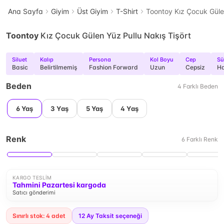
Ana Sayfa
Giyim
Üst Giyim
T-Shirt
Toontoy Kız Çocuk Gülen
Toontoy
Kız Çocuk Gülen Yüz Pullu Nakış Tişört
Siluet
Kalıp
Persona
Kol Boyu
Cep
Sü
Basic
Belirtilmemiş
Fashion Forward
Uzun
Cepsiz
Ha
Beden
4
Farklı
Beden
6 Yaş
3 Yaş
5 Yaş
4 Yaş
Renk
6
Farklı
Renk
KARGO TESLIM
Tahmini Pazartesi kargoda
Satıcı gönderimi
Sınırlı stok: 4 adet
12
Ay Taksit seçeneği