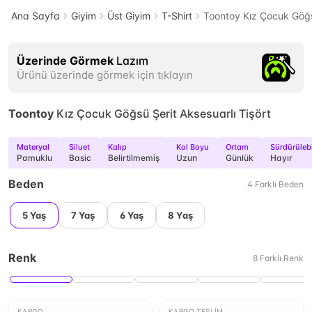
Ana Sayfa
Giyim
Üst Giyim
T-Shirt
Toontoy Kız Çocuk Göğsü
Üzerinde Görmek
Lazım
Ürünü üzerinde görmek için tıklayın
Toontoy
Kız Çocuk Göğsü Şerit Aksesuarlı Tişört
Materyal
Siluet
Kalıp
Kol Boyu
Ortam
Sürdürülebi
Pamuklu
Basic
Belirtilmemiş
Uzun
Günlük
Hayır
Beden
4
Farklı
Beden
5 Yaş
7 Yaş
6 Yaş
8 Yaş
Renk
8
Farklı
Renk
KARGO
KARGO TESLIM