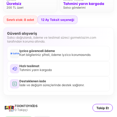
Ücretsiz
Tahmini yarın kargoda
200 TL üzeri
Satıcı gönderimi
Sınırlı stok: 8 adet
12
Ay Taksit seçeneği
Güvenli alışveriş
Satıcı doğrulandı, ödeme ve teslimat süreci gormeklazim.com
tarafından koruma altında.
iyzico güvenceli ödeme
Kart bilgileriniz şifreli, ödeme iyzico korumasında.
Hızlı teslimat
Tahmini yarın kargoda
Desteklenen iade
İade ve değişim süreçlerinde destek sağlanır.
TOONTOYKİDS
Takip Et
0
Takipçi