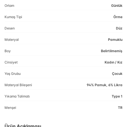
Ortam
Günlük
Kumaş Tipi
Örme
Desen
Düz
Materyal
Pamuklu
Boy
Belirtilmemiş
Cinsiyet
Kadın / Kız
Yaş Grubu
Çocuk
Materyal Bileşeni
94% Pamuk, 6% Likra
Yıkama Talimatı
Type 1
Menşei
TR
Ürün Açıklaması