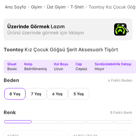
Ana Sayfa
Giyim
Üst Giyim
T-Shirt
Toontoy Kız Çocuk Göğsü
Üzerinde Görmek
Lazım
Ürünü üzerinde görmek için tıklayın
Toontoy
Kız Çocuk Göğsü Şerit Aksesuarlı Tişört
Siluet
Kalıp
Kol Boyu
Cep
Sürdürülebilirlik Detayı
Basic
Belirtilmemiş
Uzun
Cepsiz
Hayır
Beden
4
Farklı
Beden
8 Yaş
7 Yaş
6 Yaş
5 Yaş
Renk
8
Farklı
Renk
KARGO
KARGO TESLIM