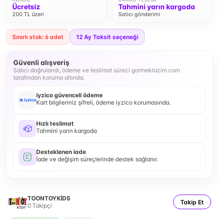
Ücretsiz
Tahmini yarın kargoda
200 TL üzeri
Satıcı gönderimi
Sınırlı stok: 6 adet
12
Ay Taksit seçeneği
Güvenli alışveriş
Satıcı doğrulandı, ödeme ve teslimat süreci gormeklazim.com
tarafından koruma altında.
iyzico güvenceli ödeme
Kart bilgileriniz şifreli, ödeme iyzico korumasında.
Hızlı teslimat
Tahmini yarın kargoda
Desteklenen iade
İade ve değişim süreçlerinde destek sağlanır.
TOONTOYKİDS
Takip Et
0
Takipçi