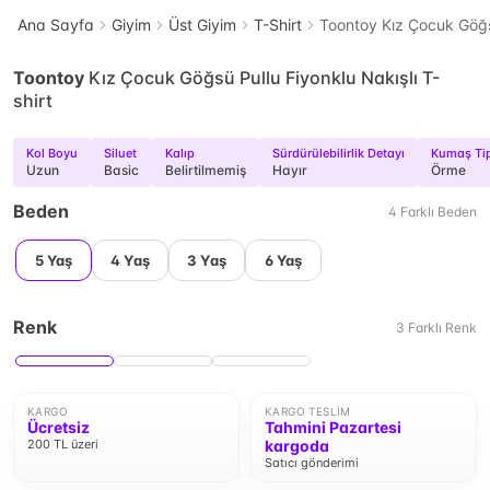
Ana Sayfa
Giyim
Üst Giyim
T-Shirt
Toontoy Kız Çocuk Göğsü
Toontoy
Kız Çocuk Göğsü Pullu Fiyonklu Nakışlı T-
shirt
Kol Boyu
Siluet
Kalıp
Sürdürülebilirlik Detayı
Kumaş Tip
Uzun
Basic
Belirtilmemiş
Hayır
Örme
Beden
4
Farklı
Beden
5 Yaş
4 Yaş
3 Yaş
6 Yaş
Renk
3
Farklı
Renk
KARGO
KARGO TESLIM
Ücretsiz
Tahmini Pazartesi
200 TL üzeri
kargoda
Satıcı gönderimi