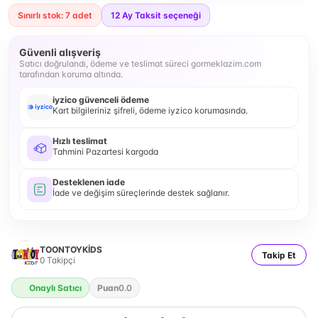
Sınırlı stok: 7 adet
12
Ay Taksit seçeneği
Güvenli alışveriş
Satıcı doğrulandı, ödeme ve teslimat süreci gormeklazim.com
tarafından koruma altında.
iyzico güvenceli ödeme
Kart bilgileriniz şifreli, ödeme iyzico korumasında.
Hızlı teslimat
Tahmini Pazartesi kargoda
Desteklenen iade
İade ve değişim süreçlerinde destek sağlanır.
TOONTOYKİDS
Takip Et
0
Takipçi
Onaylı Satıcı
Puan
0.0