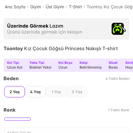
Ana Sayfa
Giyim
Üst Giyim
T-Shirt
Toontoy Kız Çocuk Göğsü
Üzerinde Görmek
Lazım
Ürünü üzerinde görmek için tıklayın
Toontoy
Kız Çocuk Göğsü Princess Nakışlı T-shirt
Kol Tipi
Yaka Tipi
Kol Boyu
Kalıp
Siluet
Sürdü
Uzun Kol
Bisiklet Yaka
Uzun
Belirtilmemiş
Basic
Hayı
Beden
4
Farklı
Beden
2 Yaş
4 Yaş
1 Yaş
3 Yaş
Renk
1
Farklı
Renk
KARGO TESLIM