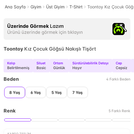
Ana Sayfa
Giyim
Üst Giyim
T-Shirt
Toontoy Kız Çocuk Göğs
Üzerinde Görmek
Lazım
Ürünü üzerinde görmek için tıklayın
Toontoy
Kız Çocuk Göğsü Nakışlı Tişört
Kalıp
Siluet
Ortam
Sürdürülebilirlik Detayı
Cep
Belirtilmemiş
Basic
Günlük
Hayır
Cepsiz
Beden
4
Farklı
Beden
8 Yaş
6 Yaş
5 Yaş
7 Yaş
Renk
5
Farklı
Renk
KARGO TESLIM