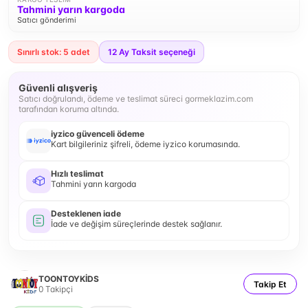
Tahmini yarın kargoda
Satıcı gönderimi
Sınırlı stok: 5 adet
12
Ay Taksit seçeneği
Güvenli alışveriş
Satıcı doğrulandı, ödeme ve teslimat süreci gormeklazim.com
tarafından koruma altında.
iyzico güvenceli ödeme
Kart bilgileriniz şifreli, ödeme iyzico korumasında.
Hızlı teslimat
Tahmini yarın kargoda
Desteklenen iade
İade ve değişim süreçlerinde destek sağlanır.
TOONTOYKİDS
Takip Et
0
Takipçi