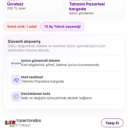
Ücretsiz
Tahmini Pazartesi
200 TL üzeri
kargoda
Satıcı gönderimi
Sınırlı stok: 1 adet
12
Ay Taksit seçeneği
Güvenli alışveriş
Satıcı doğrulandı, ödeme ve teslimat süreci gormeklazim.com
tarafından koruma altında.
iyzico güvenceli ödeme
Kart bilgileriniz şifreli, ödeme iyzico korumasında.
Hızlı teslimat
Tahmini Pazartesi kargoda
Desteklenen iade
İade ve değişim süreçlerinde destek sağlanır.
TOONTOYKİDS
Takip Et
0
Takipçi