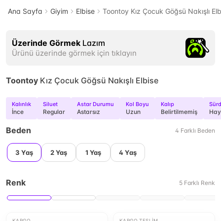
Ana Sayfa
Giyim
Elbise
Toontoy Kız Çocuk Göğsü Nakışlı Elb
Üzerinde Görmek
Lazım
Ürünü üzerinde görmek için tıklayın
Toontoy
Kız Çocuk Göğsü Nakışlı Elbise
Kalınlık
Siluet
Astar Durumu
Kol Boyu
Kalıp
Sürd
İnce
Regular
Astarsız
Uzun
Belirtilmemiş
Hay
Beden
4
Farklı
Beden
3 Yaş
2 Yaş
1 Yaş
4 Yaş
Renk
5
Farklı
Renk
KARGO
KARGO TESLIM