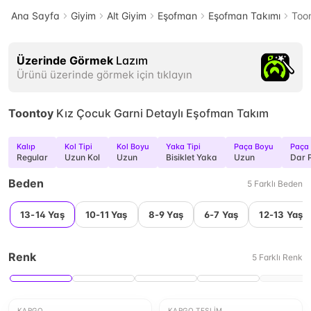
Ana Sayfa
Giyim
Alt Giyim
Eşofman
Eşofman Takımı
Too
Üzerinde Görmek
Lazım
Ürünü üzerinde görmek için tıklayın
Toontoy
Kız Çocuk Garni Detaylı Eşofman Takım
Kalıp
Kol Tipi
Kol Boyu
Yaka Tipi
Paça Boyu
Paça 
Regular
Uzun Kol
Uzun
Bisiklet Yaka
Uzun
Dar 
Beden
5
Farklı
Beden
13-14 Yaş
10-11 Yaş
8-9 Yaş
6-7 Yaş
12-13 Yaş
Renk
5
Farklı
Renk
KARGO
KARGO TESLIM