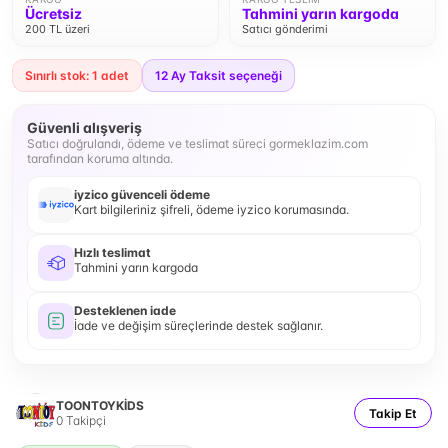
Ücretsiz
Tahmini yarın kargoda
200 TL üzeri
Satıcı gönderimi
Sınırlı stok: 1 adet
12
Ay Taksit seçeneği
Güvenli alışveriş
Satıcı doğrulandı, ödeme ve teslimat süreci gormeklazim.com
tarafından koruma altında.
iyzico güvenceli ödeme
Kart bilgileriniz şifreli, ödeme iyzico korumasında.
Hızlı teslimat
Tahmini yarın kargoda
Desteklenen iade
İade ve değişim süreçlerinde destek sağlanır.
TOONTOYKİDS
Takip Et
0
Takipçi