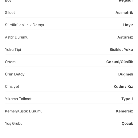
Boy
Regular
Siluet
Asimetrik
Sürdürülebilirlik Detayı
Hayır
Astar Durumu
Astarsız
Yaka Tipi
Bisiklet Yaka
Ortam
Casual/Günlük
Ürün Detayı
Düğmeli
Cinsiyet
Kadın / Kız
Yıkama Talimatı
Type 1
Kemer/Kuşak Durumu
Kemersiz
Yaş Grubu
Çocuk