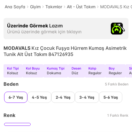
Ana Sayfa
Giyim
Takımlar
Alt - Üst Takım
MODAVALS Kız Ç
Üzerinde Görmek
Lazım
Ürünü üzerinde görmek için tıklayın
MODAVALS
Kız Çocuk Fuşya Hürrem Kumaş Asimetrik
Tunik Alt Üst Takım 847126935
Kol Tipi
Kol Boyu
Kumaş Tipi
Desen
Kalıp
Boy
Si
Kolsuz
Kolsuz
Dokuma
Düz
Regular
Regular
A
Beden
5
Farklı
Beden
6-7 Yaş
4-5 Yaş
2-4 Yaş
3-4 Yaş
5-6 Yaş
Renk
1
Farklı
Renk