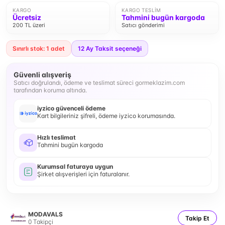
KARGO
KARGO TESLIM
Ücretsiz
Tahmini bugün kargoda
200 TL üzeri
Satıcı gönderimi
Sınırlı stok: 1 adet
12
Ay Taksit seçeneği
Güvenli alışveriş
Satıcı doğrulandı, ödeme ve teslimat süreci gormeklazim.com
tarafından koruma altında.
iyzico güvenceli ödeme
Kart bilgileriniz şifreli, ödeme iyzico korumasında.
Hızlı teslimat
Tahmini bugün kargoda
Kurumsal faturaya uygun
Şirket alışverişleri için faturalanır.
MODAVALS
Takip Et
0
Takipçi