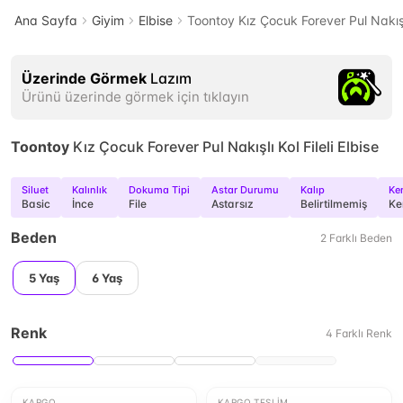
Ana Sayfa
Giyim
Elbise
Toontoy Kız Çocuk Forever Pul Nakışlı 
Üzerinde Görmek
Lazım
Ürünü üzerinde görmek için tıklayın
Toontoy
Kız Çocuk Forever Pul Nakışlı Kol Fileli Elbise
Siluet
Kalınlık
Dokuma Tipi
Astar Durumu
Kalıp
Ke
Basic
İnce
File
Astarsız
Belirtilmemiş
Ke
Beden
2
Farklı
Beden
5 Yaş
6 Yaş
Renk
4
Farklı
Renk
KARGO
KARGO TESLIM