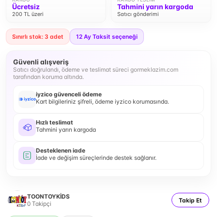
Ücretsiz
Tahmini yarın kargoda
200 TL üzeri
Satıcı gönderimi
Sınırlı stok: 3 adet
12
Ay Taksit seçeneği
Güvenli alışveriş
Satıcı doğrulandı, ödeme ve teslimat süreci gormeklazim.com
tarafından koruma altında.
iyzico güvenceli ödeme
Kart bilgileriniz şifreli, ödeme iyzico korumasında.
Hızlı teslimat
Tahmini yarın kargoda
Desteklenen iade
İade ve değişim süreçlerinde destek sağlanır.
TOONTOYKİDS
Takip Et
0
Takipçi