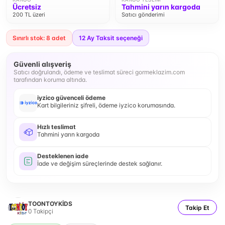
Ücretsiz
Tahmini yarın kargoda
200 TL üzeri
Satıcı gönderimi
Sınırlı stok: 8 adet
12
Ay Taksit seçeneği
Güvenli alışveriş
Satıcı doğrulandı, ödeme ve teslimat süreci gormeklazim.com
tarafından koruma altında.
iyzico güvenceli ödeme
Kart bilgileriniz şifreli, ödeme iyzico korumasında.
Hızlı teslimat
Tahmini yarın kargoda
Desteklenen iade
İade ve değişim süreçlerinde destek sağlanır.
TOONTOYKİDS
Takip Et
0
Takipçi