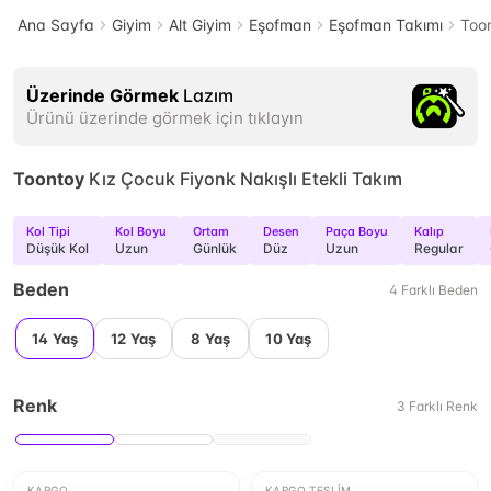
Ana Sayfa
Giyim
Alt Giyim
Eşofman
Eşofman Takımı
Toon
Üzerinde Görmek
Lazım
Ürünü üzerinde görmek için tıklayın
Toontoy
Kız Çocuk Fiyonk Nakışlı Etekli Takım
Kol Tipi
Kol Boyu
Ortam
Desen
Paça Boyu
Kalıp
Düşük Kol
Uzun
Günlük
Düz
Uzun
Regular
Beden
4
Farklı
Beden
14 Yaş
12 Yaş
8 Yaş
10 Yaş
Renk
3
Farklı
Renk
KARGO
KARGO TESLIM