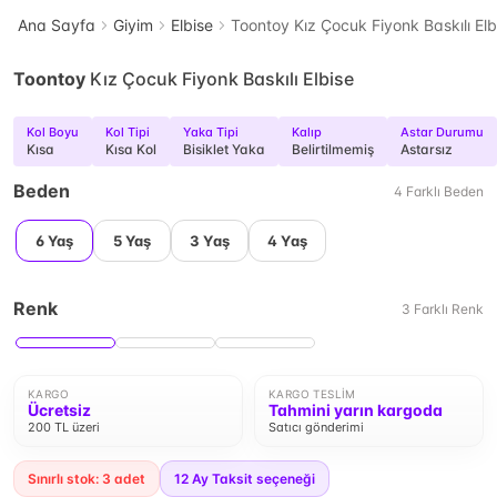
Ana Sayfa
Giyim
Elbise
Toontoy Kız Çocuk Fiyonk Baskılı Elb
Toontoy
Kız Çocuk Fiyonk Baskılı Elbise
Kol Boyu
Kol Tipi
Yaka Tipi
Kalıp
Astar Durumu
Kısa
Kısa Kol
Bisiklet Yaka
Belirtilmemiş
Astarsız
Beden
4
Farklı
Beden
6 Yaş
5 Yaş
3 Yaş
4 Yaş
Renk
3
Farklı
Renk
KARGO
KARGO TESLIM
Ücretsiz
Tahmini yarın kargoda
200 TL üzeri
Satıcı gönderimi
Sınırlı stok: 3 adet
12
Ay Taksit seçeneği