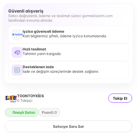
Güvenli alışveriş
Satıcı doğrulandı, ödeme ve teslimat süreci gormeklazim.com
tarafından koruma altında.
iyzico güvenceli ödeme
Kart bilgileriniz şifreli, ödeme iyzico korumasında.
Hızlı teslimat
Tahmini yarın kargoda
Desteklenen iade
İade ve değişim süreçlerinde destek sağlanır.
TOONTOYKİDS
Takip Et
0
Takipçi
Onaylı Satıcı
Puan
0.0
Satıcıya Soru Sor