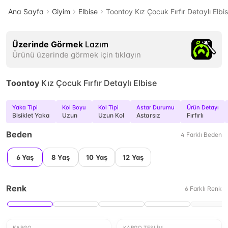
Ana Sayfa
Giyim
Elbise
Toontoy Kız Çocuk Fırfır Detaylı Elbi
Üzerinde Görmek
Lazım
Ürünü üzerinde görmek için tıklayın
Toontoy
Kız Çocuk Fırfır Detaylı Elbise
Yaka Tipi
Kol Boyu
Kol Tipi
Astar Durumu
Ürün Detayı
Bisiklet Yaka
Uzun
Uzun Kol
Astarsız
Fırfırlı
Beden
4
Farklı
Beden
6 Yaş
8 Yaş
10 Yaş
12 Yaş
Renk
6
Farklı
Renk
KARGO
KARGO TESLIM