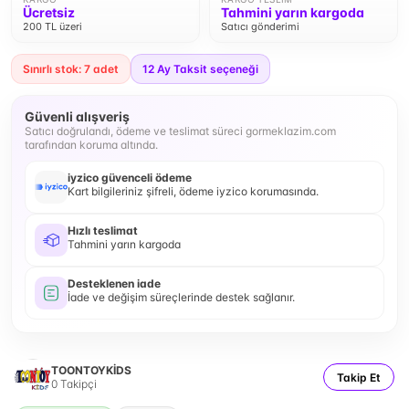
Ücretsiz
Tahmini yarın kargoda
200 TL üzeri
Satıcı gönderimi
Sınırlı stok: 7 adet
12
Ay Taksit seçeneği
Güvenli alışveriş
Satıcı doğrulandı, ödeme ve teslimat süreci gormeklazim.com
tarafından koruma altında.
iyzico güvenceli ödeme
Kart bilgileriniz şifreli, ödeme iyzico korumasında.
Hızlı teslimat
Tahmini yarın kargoda
Desteklenen iade
İade ve değişim süreçlerinde destek sağlanır.
TOONTOYKİDS
Takip Et
0
Takipçi