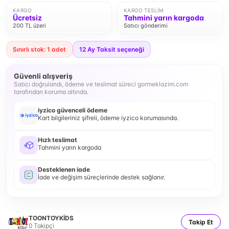
KARGO
KARGO TESLIM
Ücretsiz
Tahmini yarın kargoda
200 TL üzeri
Satıcı gönderimi
Sınırlı stok: 1 adet
12
Ay Taksit seçeneği
Güvenli alışveriş
Satıcı doğrulandı, ödeme ve teslimat süreci gormeklazim.com
tarafından koruma altında.
iyzico güvenceli ödeme
Kart bilgileriniz şifreli, ödeme iyzico korumasında.
Hızlı teslimat
Tahmini yarın kargoda
Desteklenen iade
İade ve değişim süreçlerinde destek sağlanır.
TOONTOYKİDS
Takip Et
0
Takipçi