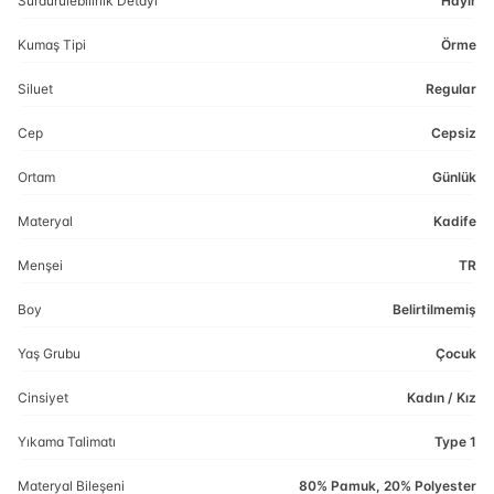
Sürdürülebilirlik Detayı
Hayır
Kumaş Tipi
Örme
Siluet
Regular
Cep
Cepsiz
Ortam
Günlük
Materyal
Kadife
Menşei
TR
Boy
Belirtilmemiş
Yaş Grubu
Çocuk
Cinsiyet
Kadın / Kız
Yıkama Talimatı
Type 1
Materyal Bileşeni
80% Pamuk, 20% Polyester