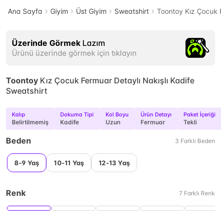
Ana Sayfa
Giyim
Üst Giyim
Sweatshirt
Toontoy Kız Çocuk F
Üzerinde Görmek
Lazım
Ürünü üzerinde görmek için tıklayın
Toontoy
Kız Çocuk Fermuar Detaylı Nakışlı Kadife
Sweatshirt
Kalıp
Dokuma Tipi
Kol Boyu
Ürün Detayı
Paket İçeriği
Belirtilmemiş
Kadife
Uzun
Fermuar
Tekli
Beden
3
Farklı
Beden
8-9 Yaş
10-11 Yaş
12-13 Yaş
Renk
7
Farklı
Renk