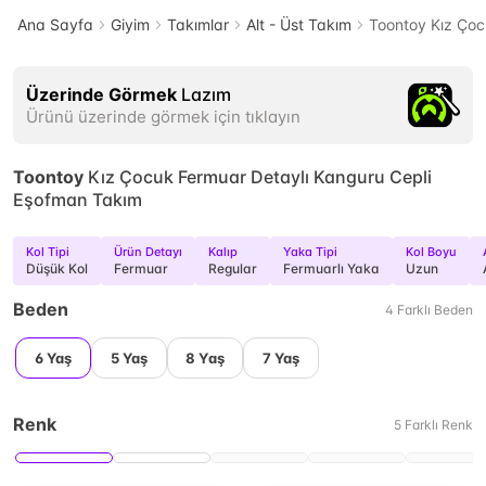
Ana Sayfa
Giyim
Takımlar
Alt - Üst Takım
Toontoy Kız Çoc
Üzerinde Görmek
Lazım
Ürünü üzerinde görmek için tıklayın
Toontoy
Kız Çocuk Fermuar Detaylı Kanguru Cepli
Eşofman Takım
Kol Tipi
Ürün Detayı
Kalıp
Yaka Tipi
Kol Boyu
Düşük Kol
Fermuar
Regular
Fermuarlı Yaka
Uzun
Beden
4
Farklı
Beden
6 Yaş
5 Yaş
8 Yaş
7 Yaş
Renk
5
Farklı
Renk