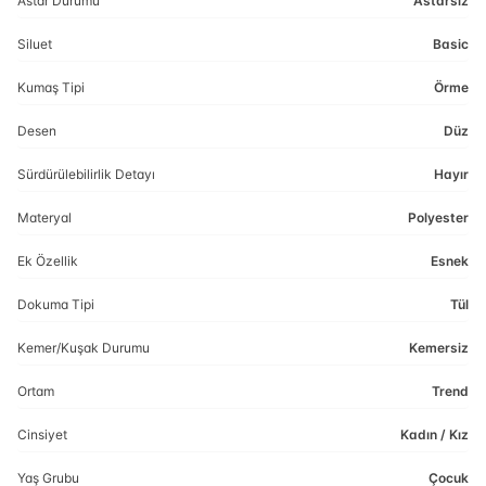
Astar Durumu
Astarsız
Siluet
Basic
Kumaş Tipi
Örme
Desen
Düz
Sürdürülebilirlik Detayı
Hayır
Materyal
Polyester
Ek Özellik
Esnek
Dokuma Tipi
Tül
Kemer/Kuşak Durumu
Kemersiz
Ortam
Trend
Cinsiyet
Kadın / Kız
Yaş Grubu
Çocuk