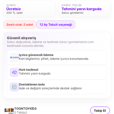
KARGO
KARGO TESLIM
Ücretsiz
Tahmini yarın kargoda
200 TL üzeri
Satıcı gönderimi
Sınırlı stok: 2 adet
12
Ay Taksit seçeneği
Güvenli alışveriş
Satıcı doğrulandı, ödeme ve teslimat süreci gormeklazim.com
tarafından koruma altında.
iyzico güvenceli ödeme
Kart bilgileriniz şifreli, ödeme iyzico korumasında.
Hızlı teslimat
Tahmini yarın kargoda
Desteklenen iade
İade ve değişim süreçlerinde destek sağlanır.
TOONTOYKİDS
Takip Et
0
Takipçi