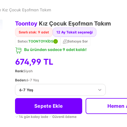
y Kız Çocuk Eşofman Takım
Toontoy
Kız Çocuk Eşofman Takım
Sınırlı stok: 9 adet
12
Ay Taksit seçeneği
Satıcı:
TOONTOYKİDS
Satıcıya Sor
Bu üründen sadece 9 adet kaldı!
674,99 TL
Renk
Siyah
Beden
:
6-7 Yaş
6-7 Yaş
Sepete Ekle
Hemen 
14 gün kolay iade
Güvenli ödeme