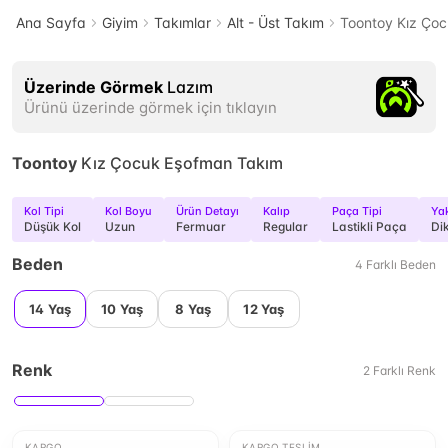
Ana Sayfa
Giyim
Takımlar
Alt - Üst Takım
Toontoy Kız Ço
Üzerinde Görmek
Lazım
Ürünü üzerinde görmek için tıklayın
Toontoy
Kız Çocuk Eşofman Takım
Kol Tipi
Kol Boyu
Ürün Detayı
Kalıp
Paça Tipi
Yak
Düşük Kol
Uzun
Fermuar
Regular
Lastikli Paça
Di
Beden
4
Farklı
Beden
14 Yaş
10 Yaş
8 Yaş
12 Yaş
Renk
2
Farklı
Renk
KARGO
KARGO TESLIM