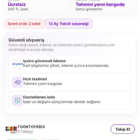
Ücretsiz
Tahmini yarın kargoda
200 TL üzeri
Satıcı gönderimi
Sınırlı stok: 2 adet
12
Ay Taksit seçeneği
Güvenli alışveriş
Satıcı doğrulandı, ödeme ve teslimat süreci gormeklazim.com
tarafından koruma altında.
iyzico güvenceli ödeme
Kart bilgileriniz şifreli, ödeme iyzico korumasında.
Hızlı teslimat
Tahmini yarın kargoda
Desteklenen iade
İade ve değişim süreçlerinde destek sağlanır.
TOONTOYKİDS
Takip Et
0
Takipçi