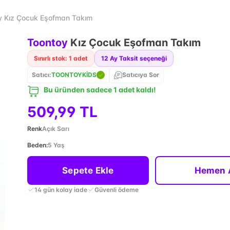
y Kız Çocuk Eşofman Takım
Toontoy
Kız Çocuk Eşofman Takım
Sınırlı stok: 1 adet
12
Ay Taksit seçeneği
Satıcı:
TOONTOYKİDS
Satıcıya Sor
Bu üründen sadece 1 adet kaldı!
509,99 TL
Renk
Açık Sarı
Beden
:
5 Yaş
Sepete Ekle
Hemen 
14 gün kolay iade
Güvenli ödeme