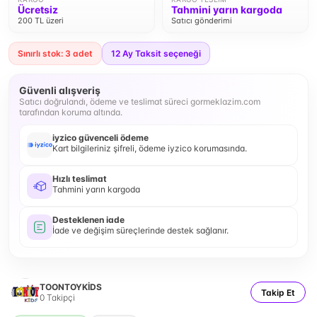
Ücretsiz
Tahmini yarın kargoda
200 TL üzeri
Satıcı gönderimi
Sınırlı stok: 3 adet
12
Ay Taksit seçeneği
Güvenli alışveriş
Satıcı doğrulandı, ödeme ve teslimat süreci gormeklazim.com
tarafından koruma altında.
iyzico güvenceli ödeme
Kart bilgileriniz şifreli, ödeme iyzico korumasında.
Hızlı teslimat
Tahmini yarın kargoda
Desteklenen iade
İade ve değişim süreçlerinde destek sağlanır.
TOONTOYKİDS
Takip Et
0
Takipçi