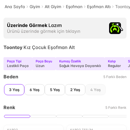
Ana Sayfa
Giyim
Alt Giyim
Eşofman
Eşofman Altı
Toontoy
Üzerinde Görmek
Lazım
Ürünü üzerinde görmek için tıklayın
Toontoy
Kız Çocuk Eşofman Alt
Paça Tipi
Paça Boyu
Kumaş Özellik
Kalıp
S
Lastikli Paça
Uzun
Soğuk Havaya Dayanıklı
Regular
J
Beden
5
Farklı
Beden
3 Yaş
6 Yaş
5 Yaş
2 Yaş
4 Yaş
Renk
5
Farklı
Renk
KARGO
KARGO TESLIM