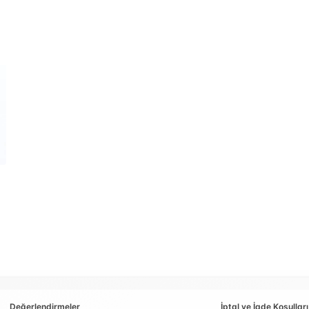
Değerlendirmeler
İptal ve İade Koşulları