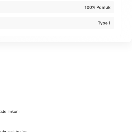
100% Pamuk
Type 1
iade imkanı
arla hızlı teslim