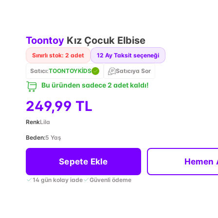
Toontoy
Kız Çocuk Elbise
Sınırlı stok: 2 adet
12
Ay Taksit seçeneği
Satıcı:
TOONTOYKİDS
Satıcıya Sor
Bu üründen sadece 2 adet kaldı!
249,99 TL
Renk
Lila
Beden
:
5 Yaş
Sepete Ekle
Hemen 
14 gün kolay iade
Güvenli ödeme