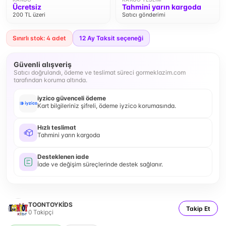
Ücretsiz
Tahmini yarın kargoda
200 TL üzeri
Satıcı gönderimi
Sınırlı stok: 4 adet
12
Ay Taksit seçeneği
Güvenli alışveriş
Satıcı doğrulandı, ödeme ve teslimat süreci gormeklazim.com
tarafından koruma altında.
iyzico güvenceli ödeme
Kart bilgileriniz şifreli, ödeme iyzico korumasında.
Hızlı teslimat
Tahmini yarın kargoda
Desteklenen iade
İade ve değişim süreçlerinde destek sağlanır.
TOONTOYKİDS
Takip Et
0
Takipçi