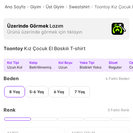
Ana Sayfa
Giyim
Üst Giyim
Sweatshirt
Toontoy Kız Çocuk El
Üzerinde Görmek
Lazım
Ürünü üzerinde görmek için tıklayın
Toontoy
Kız Çocuk El Baskılı T-shirt
Kol Tipi
Kalıp
Kol Boyu
Yaka Tipi
Siluet
C
Uzun Kol
Belirtilmemiş
Uzun
Bisiklet Yaka
Regular
Ce
Beden
4
Farklı
Beden
8 Yaş
5-6 Yaş
6 Yaş
7 Yaş
Renk
5
Farklı
Renk
KARGO
KARGO TESLIM