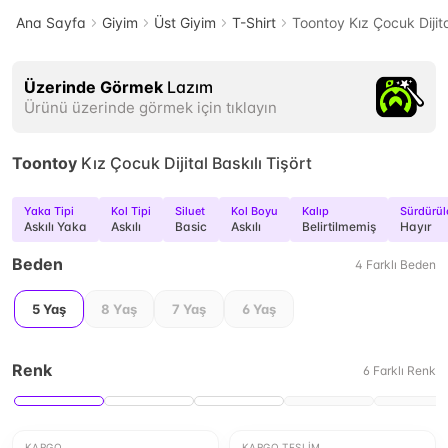
Ana Sayfa
Giyim
Üst Giyim
T-Shirt
Toontoy Kız Çocuk Dijita
Üzerinde Görmek
Lazım
Ürünü üzerinde görmek için tıklayın
Toontoy
Kız Çocuk Dijital Baskılı Tişört
Yaka Tipi
Kol Tipi
Siluet
Kol Boyu
Kalıp
Sürdürüle
Askılı Yaka
Askılı
Basic
Askılı
Belirtilmemiş
Hayır
Beden
4
Farklı
Beden
5 Yaş
8 Yaş
7 Yaş
6 Yaş
Renk
6
Farklı
Renk
KARGO
KARGO TESLIM