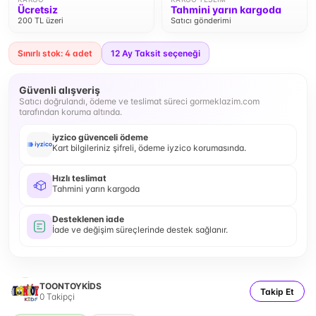
Ücretsiz
Tahmini yarın kargoda
200 TL üzeri
Satıcı gönderimi
Sınırlı stok: 4 adet
12
Ay Taksit seçeneği
Güvenli alışveriş
Satıcı doğrulandı, ödeme ve teslimat süreci gormeklazim.com
tarafından koruma altında.
iyzico güvenceli ödeme
Kart bilgileriniz şifreli, ödeme iyzico korumasında.
Hızlı teslimat
Tahmini yarın kargoda
Desteklenen iade
İade ve değişim süreçlerinde destek sağlanır.
TOONTOYKİDS
Takip Et
0
Takipçi