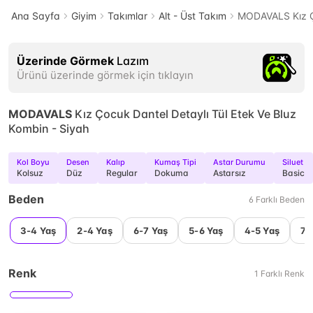
Ana Sayfa
Giyim
Takımlar
Alt - Üst Takım
MODAVALS Kız Ço
Üzerinde Görmek
Lazım
Ürünü üzerinde görmek için tıklayın
MODAVALS
Kız Çocuk Dantel Detaylı Tül Etek Ve Bluz
Kombin - Siyah
Kol Boyu
Desen
Kalıp
Kumaş Tipi
Astar Durumu
Siluet
Kolsuz
Düz
Regular
Dokuma
Astarsız
Basic
Beden
6
Farklı
Beden
3-4 Yaş
2-4 Yaş
6-7 Yaş
5-6 Yaş
4-5 Yaş
7-
Renk
1
Farklı
Renk