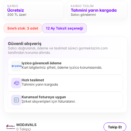
KARGO
KARGO TESLIM
Ücretsiz
Tahmini yarın kargoda
200 TL üzeri
Satıcı gönderimi
Sınırlı stok: 3 adet
12
Ay Taksit seçeneği
Güvenli alışveriş
Satıcı doğrulandı, ödeme ve teslimat süreci gormeklazim.com
tarafından koruma altında.
iyzico güvenceli ödeme
Kart bilgileriniz şifreli, ödeme iyzico korumasında.
Hızlı teslimat
Tahmini yarın kargoda
Kurumsal faturaya uygun
Şirket alışverişleri için faturalanır.
MODAVALS
Takip Et
0
Takipçi