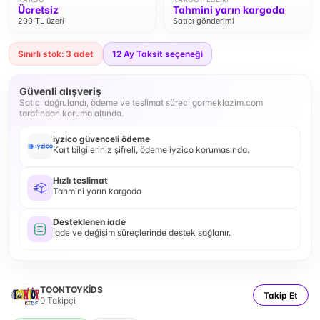
Ücretsiz
Tahmini yarın kargoda
200 TL üzeri
Satıcı gönderimi
Sınırlı stok: 3 adet
12
Ay Taksit seçeneği
Güvenli alışveriş
Satıcı doğrulandı, ödeme ve teslimat süreci gormeklazim.com
tarafından koruma altında.
iyzico güvenceli ödeme
Kart bilgileriniz şifreli, ödeme iyzico korumasında.
Hızlı teslimat
Tahmini yarın kargoda
Desteklenen iade
İade ve değişim süreçlerinde destek sağlanır.
TOONTOYKİDS
Takip Et
0
Takipçi