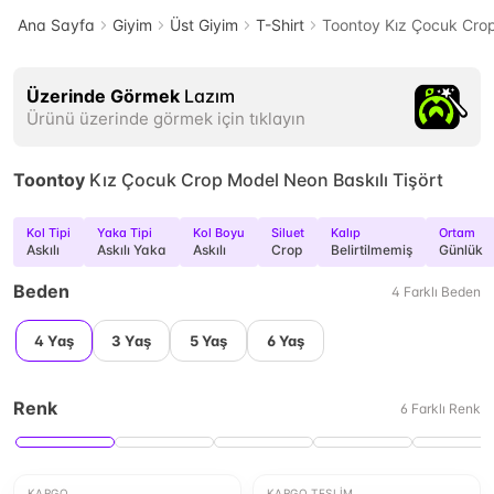
Ana Sayfa
Giyim
Üst Giyim
T-Shirt
Toontoy Kız Çocuk Crop
Üzerinde Görmek
Lazım
Ürünü üzerinde görmek için tıklayın
Toontoy
Kız Çocuk Crop Model Neon Baskılı Tişört
Kol Tipi
Yaka Tipi
Kol Boyu
Siluet
Kalıp
Ortam
Askılı
Askılı Yaka
Askılı
Crop
Belirtilmemiş
Günlük
Beden
4
Farklı
Beden
4 Yaş
3 Yaş
5 Yaş
6 Yaş
Renk
6
Farklı
Renk
KARGO
KARGO TESLIM