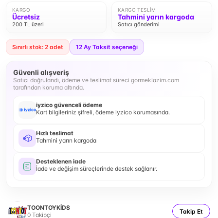
KARGO
KARGO TESLIM
Ücretsiz
Tahmini yarın kargoda
200 TL üzeri
Satıcı gönderimi
Sınırlı stok: 2 adet
12
Ay Taksit seçeneği
Güvenli alışveriş
Satıcı doğrulandı, ödeme ve teslimat süreci gormeklazim.com
tarafından koruma altında.
iyzico güvenceli ödeme
Kart bilgileriniz şifreli, ödeme iyzico korumasında.
Hızlı teslimat
Tahmini yarın kargoda
Desteklenen iade
İade ve değişim süreçlerinde destek sağlanır.
TOONTOYKİDS
Takip Et
0
Takipçi