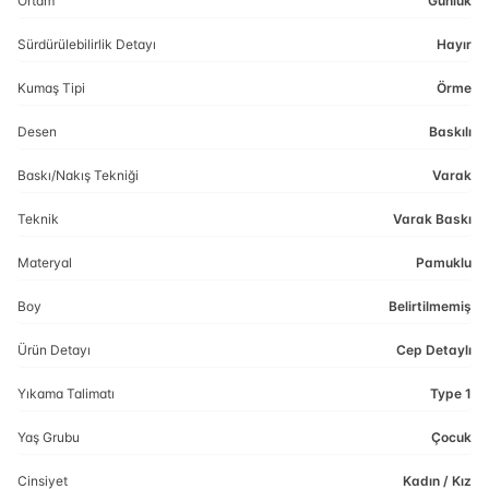
Ortam
Günlük
Sürdürülebilirlik Detayı
Hayır
Kumaş Tipi
Örme
Desen
Baskılı
Baskı/Nakış Tekniği
Varak
Teknik
Varak Baskı
Materyal
Pamuklu
Boy
Belirtilmemiş
Ürün Detayı
Cep Detaylı
Yıkama Talimatı
Type 1
Yaş Grubu
Çocuk
Cinsiyet
Kadın / Kız