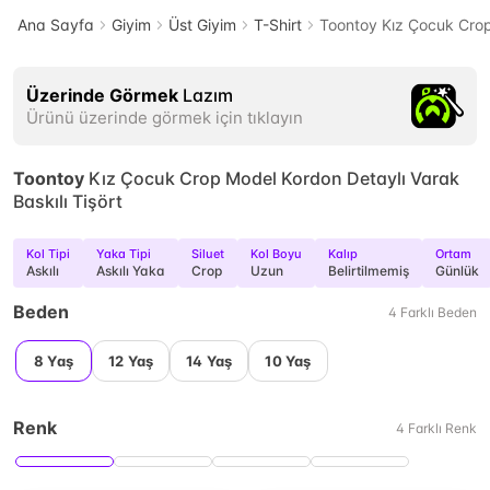
Ana Sayfa
Giyim
Üst Giyim
T-Shirt
Toontoy Kız Çocuk Crop 
Üzerinde Görmek
Lazım
Ürünü üzerinde görmek için tıklayın
Toontoy
Kız Çocuk Crop Model Kordon Detaylı Varak
Baskılı Tişört
Kol Tipi
Yaka Tipi
Siluet
Kol Boyu
Kalıp
Ortam
Askılı
Askılı Yaka
Crop
Uzun
Belirtilmemiş
Günlük
Beden
4
Farklı
Beden
8 Yaş
12 Yaş
14 Yaş
10 Yaş
Renk
4
Farklı
Renk