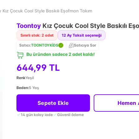
 Kız Çocuk Cool Style Baskılı Eşofman Takım
Toontoy
Kız Çocuk Cool Style Baskılı E
Sınırlı stok: 2 adet
12
Ay Taksit seçeneği
Satıcı:
TOONTOYKİDS
Satıcıya Sor
Bu üründen sadece 2 adet kaldı!
644,99 TL
Renk
Yeşil
Beden
:
5 Yaş
Sepete Ekle
Hemen 
14 gün kolay iade
Güvenli ödeme