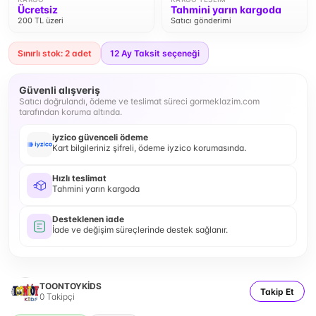
Ücretsiz
Tahmini yarın kargoda
200 TL üzeri
Satıcı gönderimi
Sınırlı stok: 2 adet
12
Ay Taksit seçeneği
Güvenli alışveriş
Satıcı doğrulandı, ödeme ve teslimat süreci gormeklazim.com
tarafından koruma altında.
iyzico güvenceli ödeme
Kart bilgileriniz şifreli, ödeme iyzico korumasında.
Hızlı teslimat
Tahmini yarın kargoda
Desteklenen iade
İade ve değişim süreçlerinde destek sağlanır.
TOONTOYKİDS
Takip Et
0
Takipçi