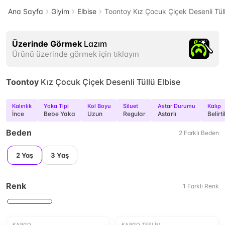
Ana Sayfa
Giyim
Elbise
Toontoy Kız Çocuk Çiçek Desenli Tüll
Üzerinde Görmek
Lazım
Ürünü üzerinde görmek için tıklayın
Toontoy
Kız Çocuk Çiçek Desenli Tüllü Elbise
Kalınlık
Yaka Tipi
Kol Boyu
Siluet
Astar Durumu
Kalıp
İnce
Bebe Yaka
Uzun
Regular
Astarlı
Belirt
Beden
2
Farklı
Beden
2 Yaş
3 Yaş
Renk
1
Farklı
Renk
KARGO
KARGO TESLIM