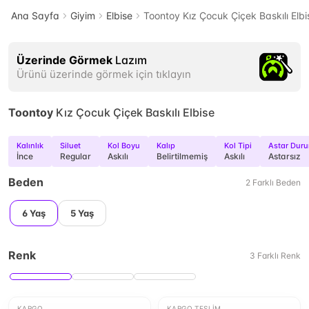
Ana Sayfa
Giyim
Elbise
Toontoy Kız Çocuk Çiçek Baskılı Elbi
Üzerinde Görmek
Lazım
Ürünü üzerinde görmek için tıklayın
Toontoy
Kız Çocuk Çiçek Baskılı Elbise
Kalınlık
Siluet
Kol Boyu
Kalıp
Kol Tipi
Astar Dur
İnce
Regular
Askılı
Belirtilmemiş
Askılı
Astarsız
Beden
2
Farklı
Beden
6 Yaş
5 Yaş
Renk
3
Farklı
Renk
KARGO
KARGO TESLIM