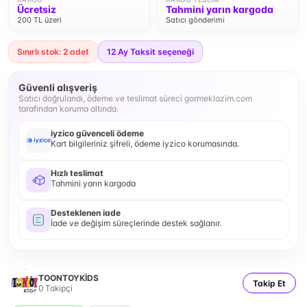
Ücretsiz
Tahmini yarın kargoda
200 TL üzeri
Satıcı gönderimi
Sınırlı stok: 2 adet
12
Ay Taksit seçeneği
Güvenli alışveriş
Satıcı doğrulandı, ödeme ve teslimat süreci gormeklazim.com
tarafından koruma altında.
iyzico güvenceli ödeme
Kart bilgileriniz şifreli, ödeme iyzico korumasında.
Hızlı teslimat
Tahmini yarın kargoda
Desteklenen iade
İade ve değişim süreçlerinde destek sağlanır.
TOONTOYKİDS
Takip Et
0
Takipçi