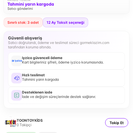
Tahmini yarın kargoda
Satıcı gönderimi
Sınırlı stok: 3 adet
12
Ay Taksit seçeneği
Güvenli alışveriş
Satıcı doğrulandı, ödeme ve teslimat süreci gormeklazim.com
tarafından koruma altında.
iyzico güvenceli ödeme
Kart bilgileriniz şifreli, ödeme iyzico korumasında.
Hızlı teslimat
Tahmini yarın kargoda
Desteklenen iade
İade ve değişim süreçlerinde destek sağlanır.
TOONTOYKİDS
Takip Et
0
Takipçi