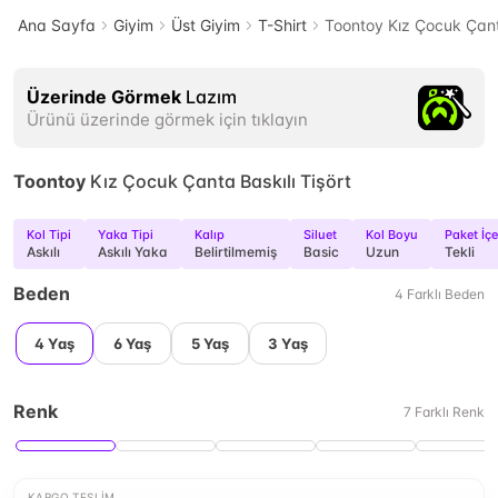
Ana Sayfa
Giyim
Üst Giyim
T-Shirt
Toontoy Kız Çocuk Çanta
Üzerinde Görmek
Lazım
Ürünü üzerinde görmek için tıklayın
Toontoy
Kız Çocuk Çanta Baskılı Tişört
Kol Tipi
Yaka Tipi
Kalıp
Siluet
Kol Boyu
Paket İçe
Askılı
Askılı Yaka
Belirtilmemiş
Basic
Uzun
Tekli
Beden
4
Farklı
Beden
4 Yaş
6 Yaş
5 Yaş
3 Yaş
Renk
7
Farklı
Renk
KARGO TESLIM