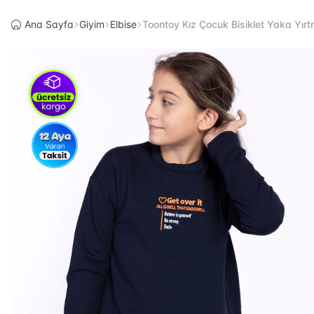
Ana Sayfa
Giyim
Elbise
Toontoy Kız Çocuk Bisiklet Yaka Yırtma